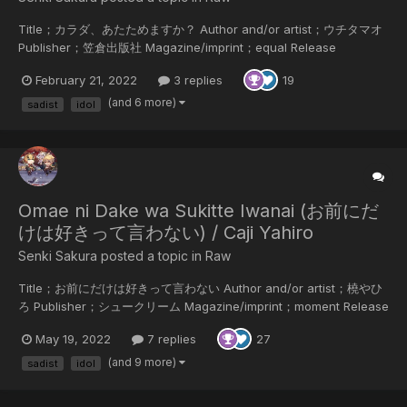
Title；カラダ、あたためますか？ Author and/or artist；ウチタマオ
Publisher；笠倉出版社 Magazine/imprint；equal Release
date/year；2017/09/08 Language of the scans；Japanese
February 21, 2022
3 replies
19
Scanner；SenkiSakura Summary；芸能界に挫折した進のバイト先
はTV局内のコンビニ。知り合いにバレたくないとマスクで顔を隠して
(and 6 more)
sadist
idol
いたのに、若手俳優・青名に気付かれてしまう。口封じにトイレに連
れ込みフェラを仕掛けた進だけ...
Omae ni Dake wa Sukitte Iwanai (お前にだ
けは好きって言わない) / Caji Yahiro
Senki Sakura posted a topic in
Raw
Title；お前にだけは好きって言わない Author and/or artist；橈やひ
ろ Publisher；シュークリーム Magazine/imprint；moment Release
date/year；2020/11/06 Language of the scans；Japanese
May 19, 2022
7 replies
27
Scanner；SenkiSakura Summary；梨本南実18歳。AV男優に憧れて
上京したけれど、デビューが決まったのはゲイビデオ！ しか
(and 9 more)
sadist
idol
も、“教育係”になった葡波悠真は嫌味っぽくて苦手なタイプ。カリス
マ男優か知らないけどエラ...