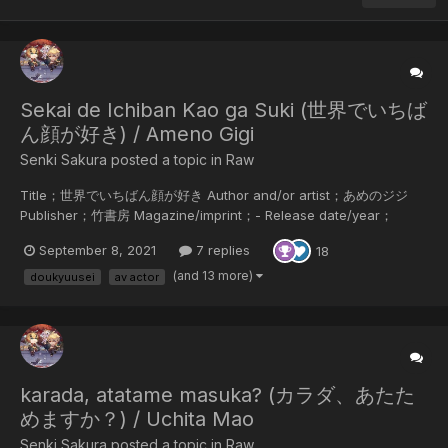
Sekai de Ichiban Kao ga Suki (世界でいちば
ん顔が好き) / Ameno Gigi
Senki Sakura posted a topic in
Raw
Title；世界でいちばん顔が好き Author and/or artist；あめのジジ
Publisher；竹書房 Magazine/imprint；- Release date/year；
2018/11/30 Language of the scans；Japanese Scanner；
September 8, 2021
7 replies
18
SenkiSakura Summary；AV男優の七瀬には、心酔している相手がい
る。その人物はとにかく顔が綺麗な男、俳優の間宮光。高校の同級生
(and 13 more)
doukyuusei
av actor
で、同棲してセックスもするけど、恋人じゃない。いわゆるただの金
づるかもしれないけれど、貢いで更...
karada, atatame masuka? (カラダ、あたた
めますか？) / Uchita Mao
Senki Sakura posted a topic in
Raw