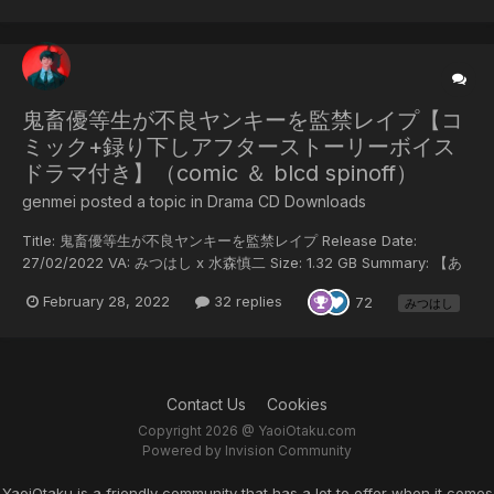
ンキーになってしまった元輝。 ある日、喧嘩帰りに暴行の現場を目撃
してしまった元輝は、暴行を受けていた相手を助ける。しかしそれ
は、かつて自分を虐めていた瀬ノ尾だった……。 【キャラクター】 八
木元輝(やぎ もとき) 高校◯年生 ヤンキー(受) 小学生の時、瀬ノ尾
にいじめられたことがきっかけで不...
鬼畜優等生が不良ヤンキーを監禁レイプ【コ
ミック+録り下しアフターストーリーボイス
ドラマ付き】（comic ＆ blcd spinoff）
genmei posted a topic in
Drama CD Downloads
Title: 鬼畜優等生が不良ヤンキーを監禁レイプ Release Date:
27/02/2022 VA: みつはし x 水森慎二 Size: 1.32 GB Summary: 【あ
らすじ】 過去の出来事がきっかけで、誰にも手が付けられないヤンキ
February 28, 2022
32 replies
72
みつはし
ーになってしまった元輝。 ある日、喧嘩帰りに暴行の現場を目撃して
しまった元輝は、暴行を受けていた相手を助ける。しかしそれは、か
つて自分を虐めていた瀬ノ尾だった……。 【キャラクター】 八木元輝
(やぎ もとき) 高校○年生 CV:みつはし ヤンキー(受) 小学生の時、
瀬ノ尾にいじめられ...
Contact Us
Cookies
Copyright 2026 @ YaoiOtaku.com
Powered by Invision Community
YaoiOtaku is a friendly community that has a lot to offer when it comes