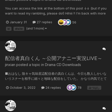
You can access the link at the bottom of this post ↓↓ (but if you
want to read my rambling, please do!) Hihiii !! I'm back with more
works to share hehehe I think this is a work that a lot of people
January 31
27 replies
56
wanted to listen to (I also did too not gonna lie)! In this work, the
voice actor...
(and 1 more)
bl
dlsite
配信者真白くん ～公開アナニー実況LIVE～
jinxian posted a topic in
Drama CD Downloads
■おはなし 陰キャ気味底辺配信者の真白くんは、今日も数人しかいな
いリスナーを相手に細々と地味な配信をしていた。 かなり内気でとて
もフツー人の真白くんは、いったい何をどうすればリスナーに受ける
October 3, 2022
24 replies
78
みつはし
のか、いまだによくわからない。 ところが配信中に、とあるリスナー
から高額の投げ銭とともに思いもかけなかった要求が……! ■キャスト
真白:みつはし(@m1tsub) ■原案、原画、シナリオ せんちき
(@snd_bl) ■特典 みつはし様、収録後フリートーク音源(7分57秒)
Mitsuhashi sensei's new track ♥ ♥...