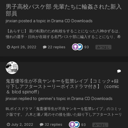
男子高校バスケ部 先輩たちに輪姦された新入
部員
jinxian posted a topic in
Drama CD Downloads
【あらすじ】 親の転勤のため転校をすることになった八神ゆずるは、
憧れの選手・日向が在籍する名門バスケ部に編入することになり、希
望に燃えていた。 ところが、入部早々頭角を表しレギュラーの座に付
April 26, 2022
22 replies
93
みつはし
いた八神は、先輩に目をつけられることに。 暴行を受けているところ
を、○年の二ノ宮に助けられる。 二ノ宮は八神にある提案をするが、
その申し出を断り、二宮の怒りを買ってしまう。 こうして、八神の地
獄の部活動が幕を開けるのだった……。 キャラクター】 八神 ゆずる
CV:みつはし バスケの名門校に転入してきた高校○年生。バスケを愛
するスポーツ少年。 マジメで負けず嫌い。...
鬼畜優等生が不良ヤンキーを監禁レイプ【コミック+録
り下しアフターストーリーボイスドラマ付き】（comic
＆ blcd spinoff）
jinxian replied to genmei's topic in
Drama CD Downloads
BLボイスドラマ「鬼畜優等生が不良ヤンキーを監禁レイプ」のコミッ
ク版です。 八木と瀬ノ尾のその後を描いた録り下しアフターストーリ
ーボイスドラマ付きです。(CV:みつはし 水森慎二) ■コミック版
July 2, 2022
32 replies
93
みつはし
【あらすじ】 過去の出来事がきっかけで、誰にも手が付けられないヤ