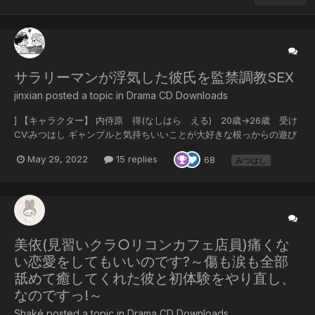
サラリーマンが浮気した彼氏を監禁調教SEX
jinxian posted a topic in
Drama CD Downloads
] 【キャラクター】 内侍原 得(なしはら える) 20歳→26歳 受け
CV:みつはし ギャンブルと気持ちいいことが大好きな根っからの遊び
人。 ギャンブルでイカサマしてヤクザに追いかけられていたところを
May 29, 2022
15 replies
68
みつはし
穆に助けられる。 真面目な穆に一目惚れしてから彼のことが大好きだ
が、それを態度に出せない天邪鬼な性格。 最近、穆の仕事が忙しく構
ってくれないのが不満。 戸内 穆(とうち もく) 23歳→29歳 攻め
CV:水森慎二 証券会社に勤務するサラリーマン。 得を助けたことがき
っかけで彼と関係を持ち、そのまま得が押しかけるかたちで同棲を...
美依(見習いクラ○リコンカフェ店員)痛くな
い恋愛をしてもいいのです?～傷も涙も全部
舐めて癒してくれた彼と初体験をやり直し、
なのですっ!～
Shaké posted a topic in
Drama CD Downloads