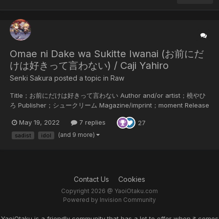
Omae ni Dake wa Sukitte Iwanai (お前にだ
けは好きって言わない) / Caji Yahiro
Senki Sakura posted a topic in
Raw
Title；お前にだけは好きって言わない Author and/or artist；橈やひ
ろ Publisher；シュークリーム Magazine/imprint；moment Release
date/year；2020/11/06 Language of the scans；Japanese
May 19, 2022
7 replies
27
Scanner；SenkiSakura Summary；梨本南実18歳。AV男優に憧れて
上京したけれど、デビューが決まったのはゲイビデオ！ しか
(and 9 more)
sadist
idol
も、“教育係”になった葡波悠真は嫌味っぽくて苦手なタイプ。カリス
マ男優か知らないけどエラ...
Contact Us
Cookies
Copyright 2026 @ YaoiOtaku.com
Powered by Invision Community
YaoiOtaku is a friendly community that has a lot to offer when it comes